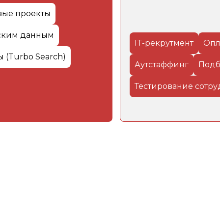
вые проекты
ским данным
IT-рекрутмент
Опл
 (Turbo Search)
Аутстаффинг
Подб
Тестирование сотр