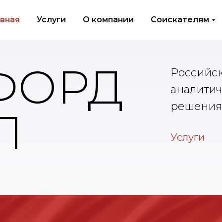
авная
Услуги
О компании
Соискателям
ФОРД
Российс
аналитич
решения
Л
Услуги