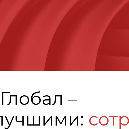
Глобал –
 лучшими:
сот