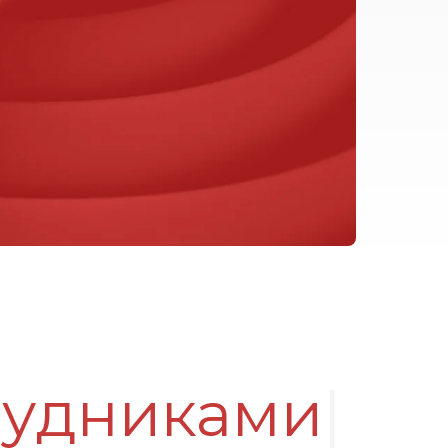
рудни
|