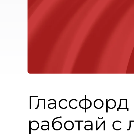
Глассфорд 
работай с